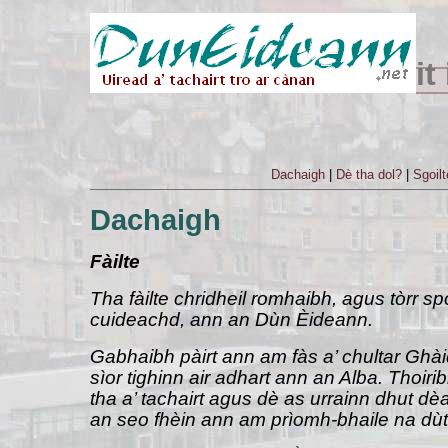
it
Dachaigh
|
Dè tha dol?
|
Sgoil
Dachaigh
Fàilte
Tha fàilte chridheil romhaibh, agus tòrr s
cuideachd, ann an Dùn Èideann.
Gabhaibh pàirt ann am fàs a’ chultar Ghàid
sìor tighinn air adhart ann an Alba. Thoirib
tha a’ tachairt agus dè as urrainn dhut 
an seo fhèin ann am prìomh-bhaile na dù