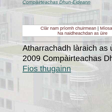
Compàirteachas Dhun-Èideann
Clàr nam prìomh chuirmean
|
Mìos
Na naidheachdan as ùire
Atharrachadh làraich as 
2009 Compàirteachas D
Fios thugainn